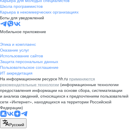
Карьера для молодых специалистов
pr@nsk.hh.ru
Школа программистов
Карьера в некоммерческих организациях
Минск
Боты для уведомлений
пр-т Дзержинского, д. 57,
10 этаж, помещение 45-1
Мобильное приложение
+375 (17)
336-03-02
Этика и комплаенс
pr@rabota.by
Оказание услуг
Использование сайтов
Алматы
Защита персональных данных
Пользовательское соглашение
пр. Абая, д. 151, БЦ Алатау,
ИТ аккредитация
12 этаж, офис 1209
На информационном ресурсе hh.ru
применяются
+7 727 232-13-13
рекомендательные технологии
(информационные технологии
pr@headhunter.com.kz
предоставления информации на основе сбора, систематизации
и анализа сведений, относящихся к предпочтениям пользователей
сети «Интернет», находящихся на территории Российской
Федерации)
Русский