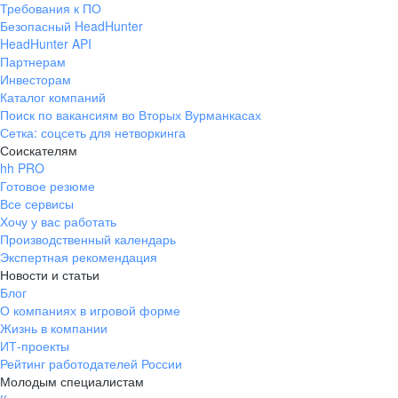
Требования к ПО
pr@ural.hh.ru
Безопасный HeadHunter
HeadHunter API
Краснодар
Партнерам
Инвесторам
ул. Янковского, д. 169, 7 этаж,
Каталог компаний
706 каб.
Поиск по вакансиям во Вторых Вурманкасах
+7 861 205-55-57
Сетка: соцсеть для нетворкинга
pr@krd.hh.ru
Соискателям
hh PRO
Готовое резюме
Владивосток
Все сервисы
пер. Ланинский д. 4, офис 3.4
Хочу у вас работать
Производственный календарь
+7 423 202-33-28
Экспертная рекомендация
pr@dv.hh.ru
Новости и статьи
Блог
Новосибирск
О компаниях в игровой форме
Жизнь в компании
ул. Большевистская, д. 35,
ИТ-проекты
помещение 21
Рейтинг работодателей России
+7 383 207-94-64
Молодым специалистам