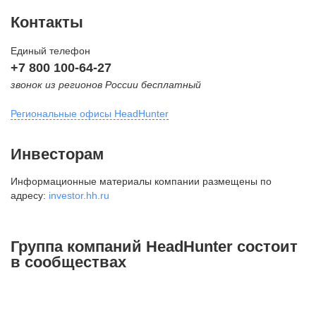
Контакты
Единый телефон
+7 800 100-64-27
звонок из регионов России бесплатный
Региональные офисы HeadHunter
Москва
Инвесторам
внутригородская территория
Информационные материалы компании размещены по
Муниципальный округ Тверской,
адресу:
investor.hh.ru
2-я Брестская ул., д. 48,
помещение 25
+7 495 974-64-27
Группа компаний HeadHunter состоит
+7 495 980-64-27
в сообществах
+7 495 134-92-24
press@hh.ru