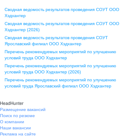
Сводная ведомость результатов проведения СОУТ ООО
Воронеж
Хэдхантер
Сводная ведомость результатов проведения СОУТ ООО
ул. Комиссаржевской, д. 10,
Хэдхантер (2026)
офис 1212
Сводная ведомость результатов проведения СОУТ
+7 473 280-05-05
Ярославский филиал ООО Хэдхантер
pr@vrn.hh.ru
Перечень рекомендуемых мероприятий по улучшению
условий труда ООО Хэдхантер
Казань
Перечень рекомендуемых мероприятий по улучшению
ул. Спартаковская, д. 2А, этаж 3,
условий труда ООО Хэдхантер (2026)
помещение 15
Перечень рекомендуемых мероприятий по улучшению
условий труда Ярославский филиал ООО Хэдхантер
+7 843 212-12-50
pr@kzn.hh.ru
HeadHunter
Размещение вакансий
Екатеринбург
Поиск по резюме
ул. Боевых Дружин, стр. 20,
О компании
5 этаж, офис 505, 521
Наши вакансии
Реклама на сайте
+7 343 226-79-99