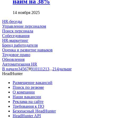
найм на 38%
14 ноября 2025
HR-беседы
Управление персоналом
Поиск персонала
Собеседования
HR-маркетинг
Бренд работодателя
Оценка и развитие навыков
Трудовое право
Обновления
Автоматизация HR
В начало
3
4
5
6
7
8
9
10
11
12
13
...
214
дальше
HeadHunter
Размещение вакансий
Поиск по резюме
О компании
Наши вакансии
Реклама на сайте
Требования к ПО
Безопасный HeadHunter
HeadHunter API