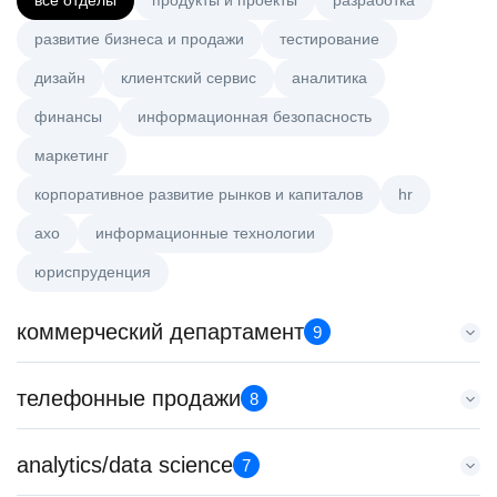
все отделы
продукты и проекты
разработка
развитие бизнеса и продажи
тестирование
дизайн
клиентский сервис
аналитика
финансы
информационная безопасность
маркетинг
корпоративное развитие рынков и капиталов
hr
axo
информационные технологии
юриспруденция
коммерческий департамент
9
Key Account Manager (EdTech)
телефонные продажи
8
HeadHunter::Коммерческий департамент
4 авг. 2026
Менеджер по продажам в сегменте малого и среднего
analytics/data science
150000 ₽
7
бизнеса
Казань