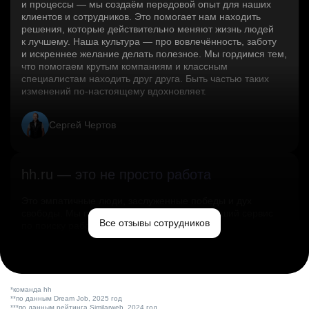
и процессы — мы создаём передовой опыт для наших
клиентов и сотрудников. Это помогает нам находить
решения, которые действительно меняют жизнь людей
к лучшему. Наша культура — про вовлечённость, заботу
и искреннее желание делать полезное. Мы гордимся тем,
что помогаем крутым компаниям и классным
специалистам находить друг друга. Быть частью таких
изменений по‑настоящему вдохновляет.
Сергей Чертов
hh.ru — это не просто работа
Это эмпатичные люди, заслуженные победы и дух
свободы. Мы помогаем миру и создаём лучший сервис
Все отзывы сотрудников
по поиску работы в стране.
Ольга Емельянова
*команда hh
**по данным Dream Job, 2025 год
***по данным рейтинга Similarweb, 2024 год