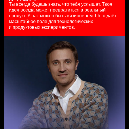
HeadHunter::Коммерческий департамент
10000000 so'm
29 июл. 2026
Ты всегда будешь знать, что тебя услышат.
Твоя
4 авг. 2026
Ташкент
з/п не указана
идея всегда может превратиться в реальный
SMM-менеджер
150000 ₽
Москва
продукт.
У нас можно быть визионером. hh.ru даёт
HeadHunter::Департамент маркетинга
Санкт-Петербург
масштабное поле для технологических
Старший специалист телемаркетинга
15 июл. 2026
и продуктовых экспериментов.
HeadHunter::Телефонные продажи
з/п не указана
Key Account Manager (EdTech)
14 июл. 2026
Ташкент
HeadHunter::Коммерческий департамент
15000000 so'm
4 авг. 2026
Ташкент
150000 ₽
Нижний Новгород