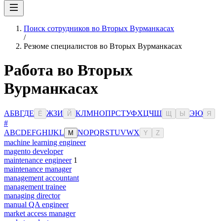
Поиск сотрудников во Вторых Вурманкасах
/
Резюме специалистов во Вторых Вурманкасах
Работа во Вторых
Вурманкасах
А
Б
В
Г
Д
Е
Ж
З
И
К
Л
М
Н
О
П
Р
С
Т
У
Ф
Х
Ц
Ч
Ш
Э
Ю
Ё
Й
Щ
Ы
Я
#
A
B
C
D
E
F
G
H
I
J
K
L
N
O
P
Q
R
S
T
U
V
W
X
M
Y
Z
machine learning engineer
magento developer
maintenance engineer
1
maintenance manager
management accountant
management trainee
managing director
manual QA engineer
market access manager