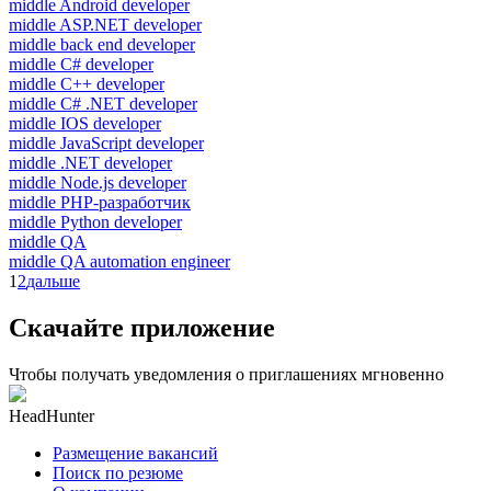
middle Android developer
middle ASP.NET developer
middle back end developer
middle C# developer
middle C++ developer
middle C# .NET developer
middle IOS developer
middle JavaScript developer
middle .NET developer
middle Node.js developer
middle PHP-разработчик
middle Python developer
middle QA
middle QA automation engineer
1
2
дальше
Скачайте приложение
Чтобы получать уведомления о приглашениях мгновенно
HeadHunter
Размещение вакансий
Поиск по резюме