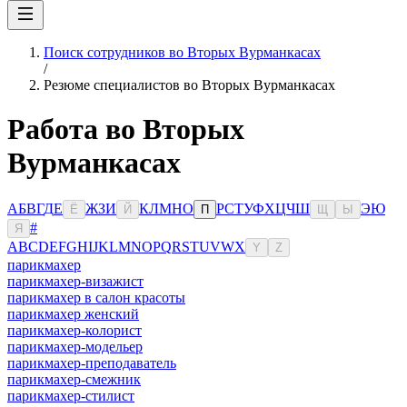
Поиск сотрудников во Вторых Вурманкасах
/
Резюме специалистов во Вторых Вурманкасах
Работа во Вторых
Вурманкасах
А
Б
В
Г
Д
Е
Ж
З
И
К
Л
М
Н
О
Р
С
Т
У
Ф
Х
Ц
Ч
Ш
Э
Ю
Ё
Й
П
Щ
Ы
#
Я
A
B
C
D
E
F
G
H
I
J
K
L
M
N
O
P
Q
R
S
T
U
V
W
X
Y
Z
парикмахер
парикмахер-визажист
парикмахер в салон красоты
парикмахер женский
парикмахер-колорист
парикмахер-модельер
парикмахер-преподаватель
парикмахер-смежник
парикмахер-стилист