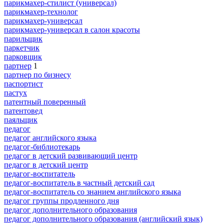
парикмахер-стилист (универсал)
парикмахер-технолог
парикмахер-универсал
парикмахер-универсал в салон красоты
парильщик
паркетчик
парковщик
партнер
1
партнер по бизнесу
паспортист
пастух
патентный поверенный
патентовед
паяльщик
педагог
педагог английского языка
педагог-библиотекарь
педагог в детский развивающий центр
педагог в детский центр
педагог-воспитатель
педагог-воспитатель в частный детский сад
педагог-воспитатель со знанием английского языка
педагог группы продленного дня
педагог дополнительного образования
педагог дополнительного образования (английский язык)