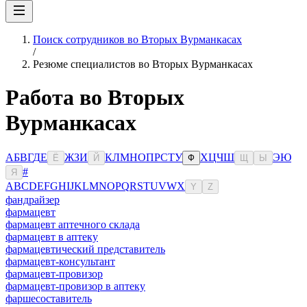
Поиск сотрудников во Вторых Вурманкасах
/
Резюме специалистов во Вторых Вурманкасах
Работа во Вторых
Вурманкасах
А
Б
В
Г
Д
Е
Ж
З
И
К
Л
М
Н
О
П
Р
С
Т
У
Х
Ц
Ч
Ш
Э
Ю
Ё
Й
Ф
Щ
Ы
#
Я
A
B
C
D
E
F
G
H
I
J
K
L
M
N
O
P
Q
R
S
T
U
V
W
X
Y
Z
фандрайзер
фармацевт
фармацевт аптечного склада
фармацевт в аптеку
фармацевтический представитель
фармацевт-консультант
фармацевт-провизор
фармацевт-провизор в аптеку
фаршесоставитель