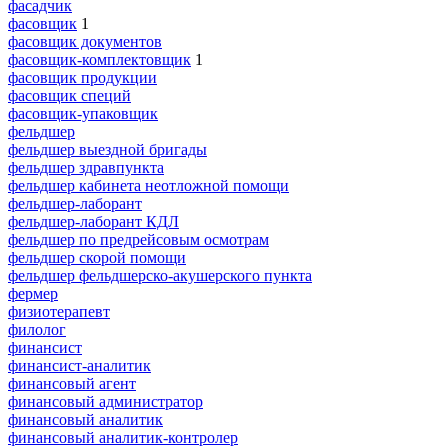
фасадчик
фасовщик
1
фасовщик документов
фасовщик-комплектовщик
1
фасовщик продукции
фасовщик специй
фасовщик-упаковщик
фельдшер
фельдшер выездной бригады
фельдшер здравпункта
фельдшер кабинета неотложной помощи
фельдшер-лаборант
фельдшер-лаборант КДЛ
фельдшер по предрейсовым осмотрам
фельдшер скорой помощи
фельдшер фельдшерско-акушерского пункта
фермер
физиотерапевт
филолог
финансист
финансист-аналитик
финансовый агент
финансовый администратор
финансовый аналитик
финансовый аналитик-контролер